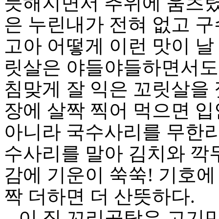
듯해지면서 추위에 움츠렸던
은 누린내가 전혀 없고 
고아 어떻게 이런 맛이 날
릿살은 야들야들하면서도 
침맞게 잘 익은 꼬릿살을
장에 살짝 찍어 먹으면 입
아니라 국수사리를 무한리
수사리를 말아 김치와 깍두
감에 기운이 쑥쑥! 기호
짝 더하면 더 산뜻하다.
이 집 꼬리곰탕은 고기만