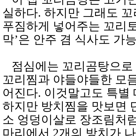
실하다. 하지만 그래도 꼬
푸짐하게 넣어주는 꼬리토
막’은 안주 겸 식사도 가
점심에는 꼬리곰탕으로 
꼬리찜과 야들야들한 모듬
어진다. 이것말고도 특별 
하지만 방치찜을 맛보면 단
소 엉덩이살로 장조림처럼
마리에서 2개의 방치가 나